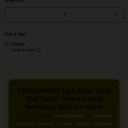
Quantity
Decrease
Incr
quantity
quant
for
for
Get it fast
STARLINK4D:
STAR
Link
Link
Pickup
Situs
Situs
Loading store
Zeus
Zeus
Slot
Slot
Gacor
Gaco
Online
Onlin
Resmi
Resm
Gampang
Gam
Scatter
Scatt
STARLINK4D: Link Situs Zeus
Hitam
Hita
Slot Gacor Online Resmi
Gampang Scatter Hitam
STARLINK4D
menghadirkan halaman
bertema mitologi Yunani dengan karakter