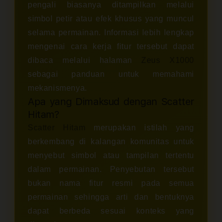
pengali biasanya ditampilkan melalui
simbol petir atau efek khusus yang muncul
selama permainan. Informasi lebih lengkap
mengenai cara kerja fitur tersebut dapat
dibaca melalui halaman
Zeus X1000
sebagai panduan untuk memahami
mekanismenya.
Apa yang Dimaksud dengan Scatter
Hitam?
Scatter Hitam
merupakan istilah yang
berkembang di kalangan komunitas untuk
menyebut simbol atau tampilan tertentu
dalam permainan. Penyebutan tersebut
bukan nama fitur resmi pada semua
permainan sehingga arti dan bentuknya
dapat berbeda sesuai konteks yang