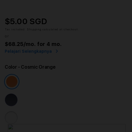
$5.00 SGD
Tax included.
Shipping
calculated at checkout.
or
$68.25
/mo. for 4 mo.
Pelajari Selengkapnya
Color
- Cosmic Orange