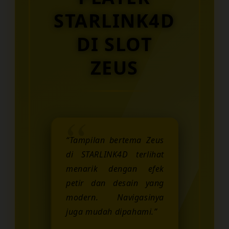
tergantung mekanisme yang
menjelajah yang lebih nyaman.
STARLINK4D
digunakan.
DI SLOT
ZEUS
“Tampilan bertema Zeus
di STARLINK4D terlihat
menarik dengan efek
petir dan desain yang
modern. Navigasinya
juga mudah dipahami.”