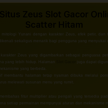
in
modal
Situs Zeus Slot Gacor On
Scatter Hitam
itologi Yunani dengan karakter Zeus, efek petir, dan 
kenali sekaligus menarik bagi pengguna yang menyukai d
 karakter Zeus yang digambarkan sebagai penguasa petir
na yang lebih hidup. Halaman
Slot Gacor
juga dapat dig
mekanisme yang berbeda.
nsif membantu halaman tetap nyaman dibuka melalui pon
rus melewati susunan menu yang rumit.
bahas fitur multiplier atau pengali yang tersedia pada 
arena setiap permainan mempunyai aturan dan mekanisme 