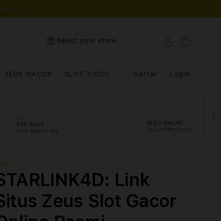
ftar Disini !
Select your store
Log in
Cart
ZEUS GACOR
SLOT X1000
Daftar
Login
NEW
SLOT ONLINE
RTP SLOT
From $1888.00 SGD
From $999.00 SGD
EW
STARLINK4D: Link
Situs Zeus Slot Gacor