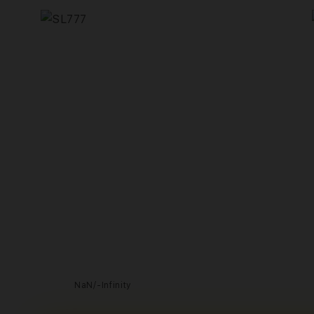
Open
media
6
in
modal
Open
of
NaN
/
-Infinity
media
8