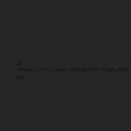
Open
media
1
in
modal