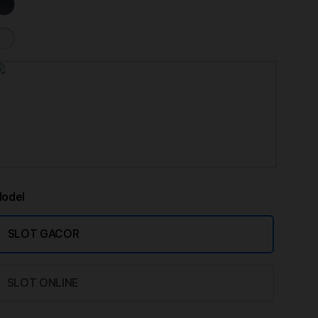
odel
SLOT GACOR
SLOT ONLINE