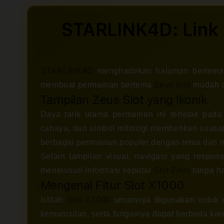
in
modal
STARLINK4D: Link 
STARLINK4D
menghadirkan halaman bertema m
membuat permainan bertema
Zeus Slot
mudah di
Tampilan Zeus Slot yang Ikonik
Daya tarik utama permainan ini terletak pada
cahaya, dan simbol mitologi memberikan suasa
berbagai permainan populer dengan tema dan 
Selain tampilan visual, navigasi yang respo
menelusuri informasi seputar
Slot Zeus
tanpa ha
Mengenal Fitur Slot X1000
Istilah
Slot X1000
umumnya digunakan untuk mem
kemunculan, serta fungsinya dapat berbeda k