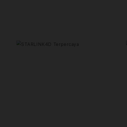
Open
media
2
in
modal